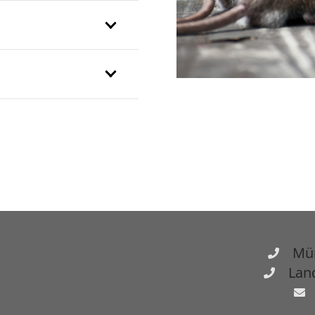
Mün
Land