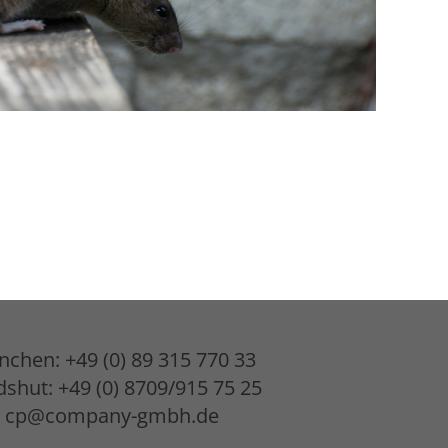
chen: +49 (0) 89 315 770 33
shut: +49 (0) 8709/915 75 25
cp@company-gmbh.de